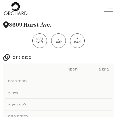
ריט
8609 Hurst Ave.
1687
2
3
Sqft
Bath
Bed
סכום גיוס
ביצוע
תכנון
מחיר הנכס
שיפוץ
ליווי וייעוץ
בדיקת פקח