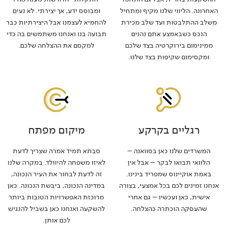
האחרונה. הליווי שלנו מקיף ומתחיל
ומבוסס ידע, אך יצירתי. לא נעים
משלב ההתלבטות ועד שלב מכירת
להחמיא לעצמנו אבל היצירתיות כבר
הנכס כשבאמצע אתם נהנים
תבועה בנו ואנחנו משתמשים בה כדי
ממינימום בירוקרטיה בצד שלכם
למקסם את ההצלחה שלכם.
ומקסימום שקיפות בצד שלנו.
רגליים בקרקע
מיקום מפתח
המשרדים שלנו כאן בסוואנה –
סבתא תמיד אמרה שצריך לדעת
הלוואי תבואו לבקר – אבל אין
לאיזו משפחה להיוולד. במקרה שלנו
באמת אוקיינוס שמפריד בינינו.
זה לדעת לבחור את העיר הנכונה,
אנחנו זמינים לכם בכל אמצעי, בצורה
במדינה הנכונה, ביבשת הנכונה. כאן
אישית, כאן ועכשיו – גם אחרי
מרוכזת האפשרויות הטובות ביותר
שהעסקה הוכתרה כהצלחה.
להשקעה ואנחנו כאן בשביל להנגיש
לכם אותן.