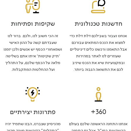
חדשנות טכנולוגית
שקיפות ופתיחות
אנחנו נעבור בשבילכם דלת דלת כדי
זה הכי חשוב לנו, ולכם. ברור לנו
למצוא את הנכס המתאים עבורכם
שעבדתם קשה על ההון האישי
אבל התאמנו ורכשנו כלים דיגיטליים
ושמאחורי הכסף יש אנשים ולכן יזמנו
שעוזרים לנו לאתר במהירות
׳תיק שקיפות׳ איתו אתם בשליטה
ובמקצועיות שיא את הנכס שיניב
מלאה על הכסף שלכם, על התהליך
לכם את התשואה הגבוה ביותר.
ועל ההחלטות המתקבלות.
360+
פתרונות יצירתיים
אנחנו התחנה הראשונה שלכם בעולם
מהניסיון שצברנו, הבנו שתמיד יהיו
ההשקעות בחו"ל, אבל גם התחנה
"התקלות" הדורשות מענה מהיר