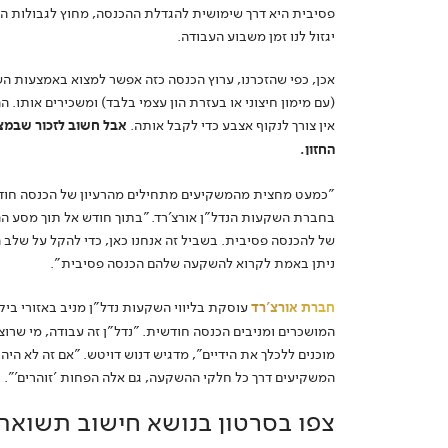
פסיבית היא דרך שימושית להגדלת ההכנסה, מחוץ לגבולות הע
יגזול לנו זמן משבוע העבודה.
אכן, כפי שהזכרנו, ערוץ הכנסה כזה אפשר למצוא באמצעות הש
(עם מימון חיצוני או בעזרת הון עצמי בלבד) ומשכירים אותו. 
אין צורך לנקוף אצבע כדי לקבל אותה.
אבל חשוב לזכור שבמצי
החזון.
"כמעט מחצית מהמשקיעים מתחילים מהרעיון של הכנסה חודשי
בחברת השקעות הנדל"ן אורצ'רד. "בתוך חודש אל תוך מסע ה
של להכנסה פסיבית. בשביל זה אנחנו כאן, כדי להקל על שלב
ניתן באמת לקרוא להשקעה שלהם הכנסה פסיבית".
חברת אורצ'רד
עוסקת בליווי השקעות נדל"ן מניב באזורי ביק
המושכרים ומניבים הכנסה חודשית. "נדל"ן זה עבודה, מי שרוצ
מוכנים ללכלך את הידיים", מדגיש דנוש דויטש. "אם זה לא היה
המשקיעים דרך כל חלקי ההשקעה, גם אלה הפחות 'זוהרים'".
צפו בסרטון בנושא חישוב תשואה