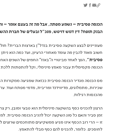
הכנסה פסיבית – נשמע מפתה, אבל מה זה בעצם אומר – והא
הבנק תופח? דין דנוש דויטש, מנכ"ל ובעלים של חברת ההשק
מעוניינים לבצע השקעה פסיבית בנדל"ן בארצות הברית? חולמ
חשוב מאוד להבין מה עומד מאחורי הרעיון, ועד כמה הוא ניתן
פסיבית"
, הפך לאחד מביטויי ה"באזז" החמים של השנים האחר
הכנסה מקסימלית עבור מאמץ מינימלי, וקל להתפתות ללכת ב
מס הכנסה מגדיר הכנסה פסיבית ככזאת שמגיעה ממקורות הכנ
שכירות, מתמלוגים, מדיווידנד ומריבית, מדמי מפתח ועוד. ע
מהכנסות רגילות.
הרצון להכניס כסף בהשקעה מינימלית הוא טבעי ומובן, רק צרי
זמן סביר והאם כל סוג השקעה יכול להניב הכנסה פסיבית. למ
זו – הרי רוב הכסף אינו מגיע ממשקיעים מתוחכמים שרוצים 
לחוסכים. כלומר, להכניס להם כסף מבלי להתאמץ.