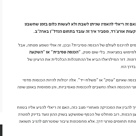
ם זה ריאלי להאמין שניתן לשבת ולא לעשות כלום בזמן שחשבון
עות אורצ'רד, מסביר איך זה עובד בתחום הנדל"ן בארה"ב.
ים להיכנס לעולם של הכנסה פסיבית? ובכן, זה אולי נשמע מפתה, אבל
 למימוש במציאות. בלי שום ספק,
"הכנסה פסיבית" או "השקעה
ונות. דור המילניאלז הביא אל ההתנהלות הכלכלית את הרעיון של
דרך הזו.
סה שאינם "עסק" או "משלח-יד". אלה יכולות להיות הכנסות מדמי
רוצי ההכנסה האלה נחשבים להכנסות פאסיביות, והן ממוסות באופן שונה
ך להבין את המכניקה מאחורי מצב כזה, האם זה ריאלי להגיע אליו בטווח
ען הכנות, רוב מוחלט של הכסף שמושקע בשוק ההון נועד בדיוק למטרה
לפתח תחומים פורצי דרך, אלא מחסכונות ציבור שמטרתם להניב תשואה