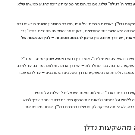
בודה ה"רגילה" שלנו. אם כך, הכנסה פסיבית צריכה להגיע ממשהו שלא
קעת נדל"ן בארצות הברית. על פניו, מדובר בחשבון פשוט: רוכשים נכס
ההכנסה היא השכירות החודשית, וכאן זו אכן השקעה פסיבית בנדל"ן כי
אות, יש דרך ארוכה בין הרצון להכנסה מסוג זה – לבין ההגשמה של
ת בהשקעה מינימלית", אומר דין דנוש דויטש, שותף מייסד ומנכ"ל
השקעה, ההבנה כבר מחלחלת – יש דרך ארוכה ומלאכה מרובה עד למצב
 המעבר, וללוות את המשקיעים דרך השלבים המסובכים – עד לרגע שבו
וש נבחרים בארה"ב, ומלווה מאות ישראלים לבעלות על נכסים
ה ללחוץ על כפתור ולראות את הכסף מיד, יתבדה די מהר. צריך לבוא
 ככה, לא הייתה הצדקה לקיום שלנו כחברת נדל"ן. אנחנו מלווים את
 מהשקעות נדלן