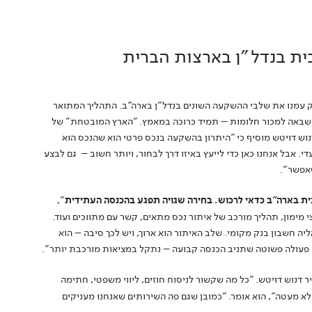
ת בנדל"ן בארצות הברית
לק עמנו את שלבי ההשקעה השונים בנדל"ן בארה"ב. התהליך המתואר
 שבאה למכור חלומות – תמיד כרוכה במאמץ. "הארץ המובטחת" של
ש דויטש מוסיף כי "היתרון בהשקעה בנכס פרטי הוא שהנכס הוא
י. אבל אנחנו כאן כדי לייעץ באיזו דרך לבחור, ויותר חשוב – גם לבצע
שאפשר".
 בית בארה"ב כדאי לרכוש. בחירה שגויה תפגע בהכנסה העתידית
",
י מימון, תהליך מורכב של איתור נכס מתאים, קשר עם מתווכים ועוד.
 חשבון בנק מקומי. שלב האיתור הוא ארוך, ויש לכך סיבה – הוא
 פעולה פשוטה שתניב הכנסה קבועה – נתקל במציאות מורכבת יותר".
דנוש דויטש. "כל מה שקשור לניסוח חוזים, ליווי משפטי, חתימה
א מעטה", הוא אומר. "כמובן שגם פה השירותים שאנחנו מעניקים