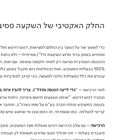
החלק האקטיבי של השקעה פסיבי
כדי לשפוך אור על הפער בין החלום למציאות, דנוש דויטש חו
ממחיש באופן ברור מדוע השקעת נדל"ן אמיתית – ולא כזאת
ההכנסה הפסיבית מגיעה רק לאחר תקופה עמוסה. עם זאת, דנו
100% בבעלות המשקיע, ואת ההחלטות הוא מקבל באופן בלעד
עבורם את כלל הפעולות הלכה למעשה, הכי קרוב לפסיביות 
לפני הרכישה – "
כדי לייצר הכנסה מנדל"ן, צריך להבין איזה
מסביר דנוש דויטש. "אנחנו מבצעים תיאום ציפיות, ניתוח ערוצ
בנוסף, המשקיע פותח חברה בע"מ על שמו בארה"ב, ומחבר אליה
קריטי להצלחה. כמו שאמרתי, זה הזמן שבו מי שחשב שיש פה
הרכישה
– גם שלב הרכישה דורש פעולות מצד המשקיע, מסביר 
והעברת בעלות – זהו תהליך סבוך שדורש תשומת לב ועבודה ל